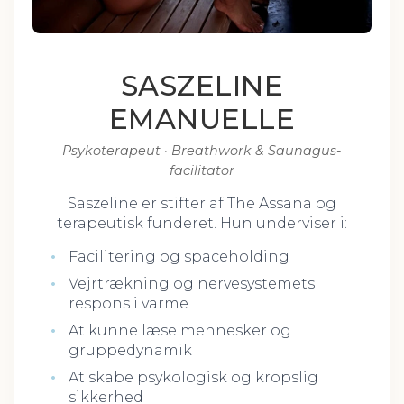
SASZELINE
EMANUELLE
Psykoterapeut · Breathwork & Saunagus-
facilitator
Saszeline er stifter af The Assana og
terapeutisk funderet. Hun underviser i:
Facilitering og spaceholding
Vejrtrækning og nervesystemets
respons i varme
At kunne læse mennesker og
gruppedynamik
At skabe psykologisk og kropslig
sikkerhed