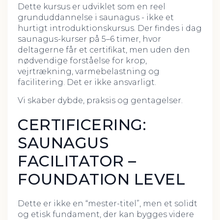
Dette kursus er udviklet som en reel
grunduddannelse i saunagus - ikke et
hurtigt introduktionskursus. Der findes i dag
saunagus-kurser på 5–6 timer, hvor
deltagerne får et certifikat, men uden den
nødvendige forståelse for krop,
vejrtrækning, varmebelastning og
facilitering. Det er ikke ansvarligt.
Vi skaber dybde, praksis og gentagelser.
CERTIFICERING:
SAUNAGUS
FACILITATOR –
FOUNDATION LEVEL
Dette er ikke en “mester-titel”, men et solidt
og etisk fundament, der kan bygges videre